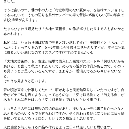
ました。
そうは言いつつ、世の中の人は「行動制限のない夏休み」を結構エンジョイし
てるみたいで、うちの辺りも県外ナンバーの車で普段の5倍くらい(私の印象で
す)交通量があります。
たぶんひまわり畑見たり「大地の芸術祭」の作品巡りしたりする方も多いかと
思われます。
私的には、ひまわり畑は写真で見ると凄い感じですが、実際行くと「あれ、こ
んだけ？」ってなるので、5～6年前に会社帰りに見たきりですが、本当に写真
に撮るといい感じなのでオススメです(すすめてるんかい)。
「大地の芸術祭」も、友達が職場で購入した鑑賞パスポートを「興味ないから
あげる」と言って私にくれたりして、めっちゃ近所に作品があるので、そのう
ち見ようとは思っているんですが、まあ今が一番混んでるから今じゃないな
と。
そのうち見ようと思います。
若い頃は東京で仕事してたので、暇があると美術館巡りしていたのですが、自
分がガチで絵を描くようになって思うのは、「受け取る側」と「与える側」が
あるとすれば自分はもう「受け取る側」ではないという事です。
もちろん世の中には無数の芸術作品があり、凄いなぁ〜見に来て良かったなと
思えるものもいくらでも有るわけですが、そう思われる側に立つために日々絵
を描いてるんだろうよ自分、というのを最近よく思います。
人に感動を与えられる作品を作れるように日々精進したいと思います。