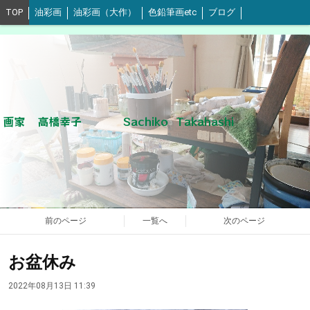
TOP
油彩画
油彩画（大作）
色鉛筆画etc
ブログ
画家 高橋幸子 Sachiko Takahashi
前のページ
一覧へ
次のページ
お盆休み
2022年08月13日 11:39