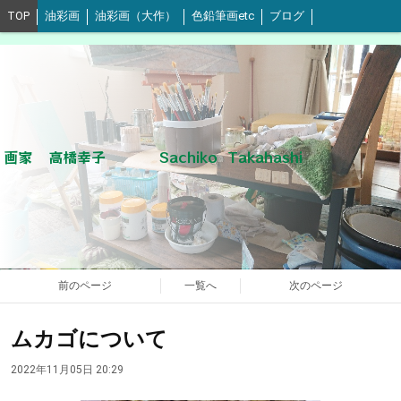
TOP
油彩画
油彩画（大作）
色鉛筆画etc
ブログ
画家 高橋幸子 Sachiko Takahashi
前のページ
一覧へ
次のページ
ムカゴについて
2022年11月05日 20:29