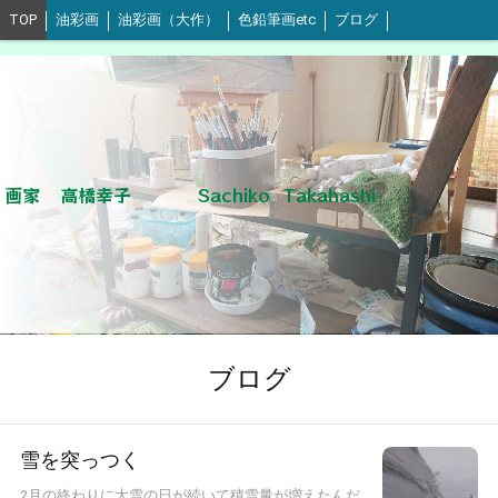
TOP
油彩画
油彩画（大作）
色鉛筆画etc
ブログ
画家 高橋幸子 Sachiko Takahashi
ブログ
雪を突っつく
2月の終わりに大雪の日が続いて積雪量が増えたんだ