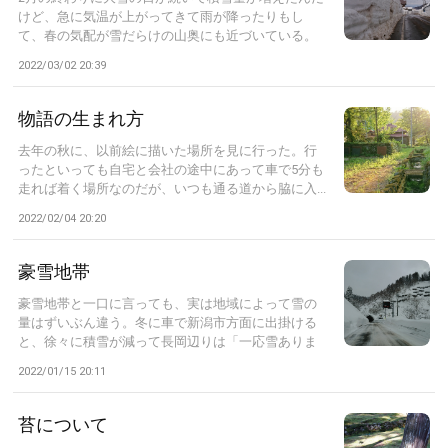
けど、急に気温が上がってきて雨が降ったりもし
て、春の気配が雪だらけの山奥にも近づいている。
会...
2022/03/02 20:39
物語の生まれ方
去年の秋に、以前絵に描いた場所を見に行った。行
ったといっても自宅と会社の途中にあって車で5分も
走れば着く場所なのだが、いつも通る道から脇に入...
2022/02/04 20:20
豪雪地帯
豪雪地帯と一口に言っても、実は地域によって雪の
量はずいぶん違う。冬に車で新潟市方面に出掛ける
と、徐々に積雪が減って長岡辺りは「一応雪ありま
す...
2022/01/15 20:11
苔について