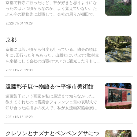
京都で苔寺に行ったけど、苔が好きと思うようにな
ったのはいつ頃からなのか、よく覚えていない。た
ぶん今の勤務先に就職して、会社の周りが棚田で、
普...
2022/01/04 19:29
京都
京都には若い頃から何度も行っている。独身の頃は
年に3回行った年もあった。出版社にいたので取材先
を京都にして会社の出張のついでに観光したりもし...
2021/12/23 19:38
遠藤彰子展〜物語る〜平塚市美術館
遠藤彰子という画家を私は最近まで知らなかった。
教えてくれたのは雪梁舎フィレンツェ賞の表彰式で
知り合った絵描きの友人で、私が女流画家協会展に
出...
2021/12/13 12:29
クレソンとナズナとペンペングサにつ