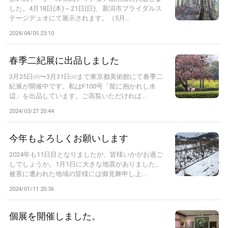
した。4月18日(木)～21日(日)、新潟市ブライダルス
テージデュオにて展示されます。（5月...
2024/04/05 23:10
春季二紀展に出品しました
3月25日㈪〜3月31日㈰まで東京都美術館にて春季二
紀展が開催中です。私はF100号「龍に抱かれし水
辺」を出品しています。ご高覧いただければ...
2024/03/27 20:44
今年もよろしくお願いします
2024年も11日目となりましたが、皆様いかがお過ご
しでしょうか。1月1日に大きな地震がありました。
被害に遭われた地域の皆様には御見舞申し上...
2024/01/11 20:36
個展を開催しました。