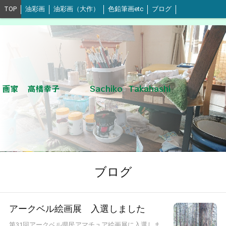
TOP
油彩画
油彩画（大作）
色鉛筆画etc
ブログ
画家 高橋幸子 Sachiko Takahashi
ブログ
アークベル絵画展 入選しました
第31回アークベル県民アマチュア絵画展に入選しま